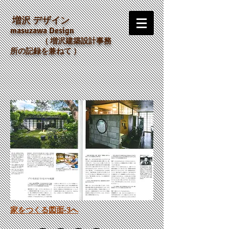
増沢 デザイン
m
asuzawa Design
（
増沢建築設計事務
所の記録を兼ねて ）
​家をつくる図面-3へ