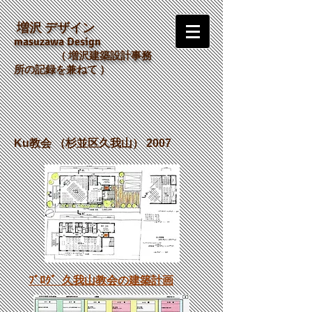
増沢 デザイン
m
asuzawa Design
（
増沢建築設計事務
所の記録を兼ねて ）
Ku教会 （杉並区久我山） 2007
ﾌﾞﾛｸﾞ 久我山教会の建築計画