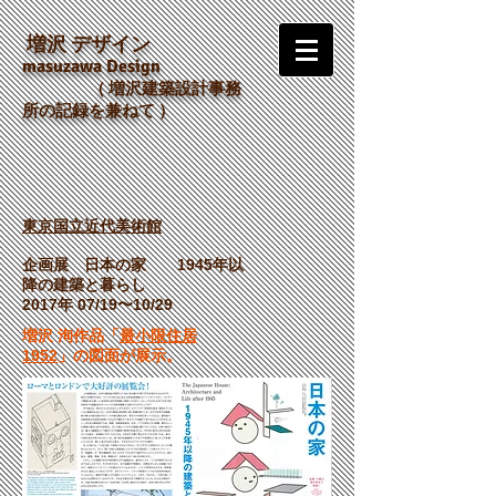
増沢 デザイン
m
asuzawa Design
（
増沢建築設計事務
所の記録を兼ねて ）
東京国立近代美術館
企画展 日本の家​ 1945年以
降の建築と暮らし
2017年 07/19〜10/29
増沢 洵作品「
最小限住居
1952
」の図面が展示
。